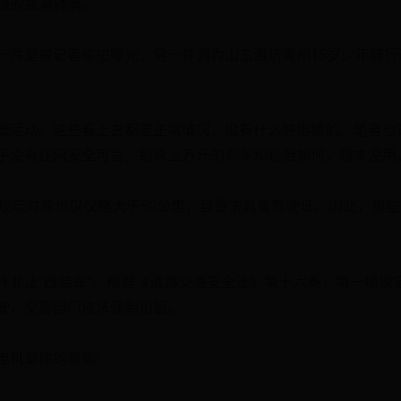
赚的盆满钵满。
一件是被记者偷拍曝光，另一件则为山东潍坊青州15岁少年骑行
流活动。这些看上去都是正常情况，没有什么好指摘的。笔者也认
乎没有任何安全可言，别说上万元的刹车和轮胎如何，根本没用
规定时速也仅仅略大于50公里，且要求具备驾驶证。因此，那些
作非法“改装车”。根据《道路交通安全法》第十六条，第一项规
驶，交警部门依法强制扣留。
电机是你的首选!