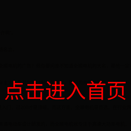
许啊”。
络名言。
全顺电机的广告？但你要问谁不知道全顺电机的大名，那他一定
点击进入首页
车主大多是荷尔蒙过剩的年青人，他们的共同点就是追求速度与
是入门，过200才是顶级。而这方面，全顺电机是首选。在行业
普通电动车设计研发的，而全顺电机就专注于高速大功率电机，动