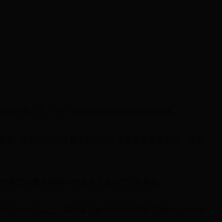
不是行业人士，也一定没有听说过电摩改装这回事。
激情，没有听说过谁要求把自己车子改装速度变慢的，几乎
内很难找到像全顺那样的高速又省电的优质电机。
辄3000瓦以上。其高速又省电的性能得到了国内一大批改