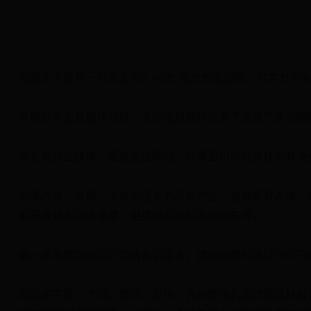
网络上不是有一句名言吗？叫做“我也想低调啊，可实力不允
在电动车及其配件领域，全顺电机堪称完美了诠释了这句网
不论是行业媒体，还是报纸网站，你哪里可以轻易找到有关
电摩改装，这是一个非常庞大的灰色产业，各地都有人做。
都是改装大功率电摩，更换高品质轮胎和刹车等。
据一名电摩改装店的师傅告诉笔者，改装电摩时速过100只
那些金宇星、杰玛、博世、星伟、九州等电机品牌都是针对