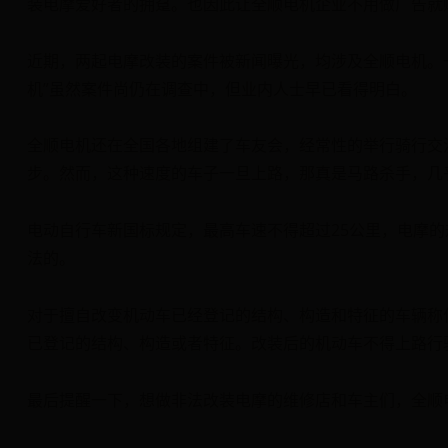
装电摩爱好者的拥趸。也因此让全顺电机企业不用做广告就
近期，两起电摩改装的案件被新闻曝光，均涉及全顺电机。
机”虽然案件尚仍在调查中，但业内人士早已看得明白。
全顺电机还在全国各地组建了车友会，经常性的举行骑行交
步。然而，这种速度的车子一旦上路，那真是马路杀手，几
电动自行车新国标规定，最高车速不得超过25公里，电摩的
法的。
对于擅自改变机动车已经登记的结构、构造和特征的车辆称
已登记的结构、构造或者特征。改装后的机动车不得上路行
最后提醒一下，想做非法改装电摩的维修店和车主们，全顺