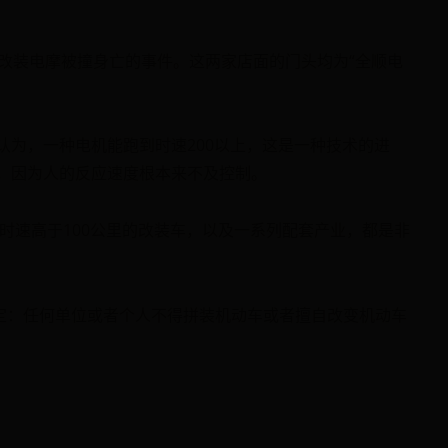
改装电摩被撞身亡的事件。这两家店面的门头均为“全顺电
为，一种电机能跑到时速200以上，这是一种技术的进
，因为人的反应速度根本来不及控制。
时速高于100公里的改装车，以及一系列配套产业，都是非
定：任何单位或者个人不得拼装机动车或者擅自改变机动车