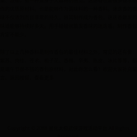
重、浓郁，有一种置身于大森林的感觉。迷迭香也是很多香水制
作的优质原材料。也是能够作为调味料的一种香料。迷迭香的香
味不仅浓烈而且非常的持久，将其制作成为香包，迷迭香散发的
味道能够持续好多天。用手碰碰就散发香味的迷迭香。制作香包
肯定不能少。
除了以上几种香料是制作香包的最佳材料之外，常见的还有像：
紫苏、肉桂、苍术、栀子花、香橼、辛夷、陈皮、冰片等等，都
是端午节很不错的香包原材料，对此你怎么看？欢迎大家补充留
言。返回搜狐，查看更多
Copyright © 2088 易化太极武侠游戏活动平台 All Rights
Reserved.