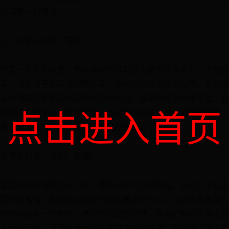
热烦躁一扫而光。
让人感觉清凉的：薄荷；
气温一天天的升高，高温肆虐很容易让人感到浑身无力，无精打
采，加上白昼的延长睡眠不足。白天的时候很容易犯困。香包里
面的薄荷就能够起到提神醒脑的作用，薄荷叶挥发的薄荷油。散
点击进入首页
发出来的是令人清凉的感觉。在炎热的白天，佩戴着薄荷的香
包。犯困的时候闻一闻。精神自然就会好了不少。
长得像利剑一样的：菖蒲；
菖蒲在端午节跟艾叶一样，都是必不可少的物品，在大门上插上
艾叶和菖蒲，能够起到很好的驱虫毒虫的作用。民间认为菖蒲的
形状就好像一把利剑。悬挂在门口的菖蒲，就会把那些不该来的
人全部吓跑。菖蒲本身也具有非常浓郁的味道。不仅可以用来悬