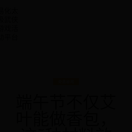
易化太
极武侠
游戏活
动平台
奇遇秘闻
端午节不仅艾
叶能做香包，