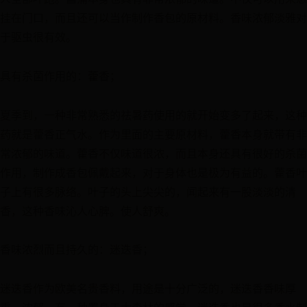
挂在门口，而且还可以当作制作香包的原材料。香味浓郁淡雅对
于驱虫很有效。
具有杀菌作用的：藿香；
夏季到，一种非常熟悉的祛暑药使用的就开始变多了起来，这种
药就是藿香正气水。作为里面的主要原材料，藿香本身就带有非
常浓郁的味道。藿香不仅味道很浓，而且本身还具有很好的杀菌
作用，制作成香包佩戴起来，对于身体也是极为有益的。藿香叶
子上有很多脉络。叶子的头上尖尖的，闻起来有一股淡淡的清
香，这种香味沁人心脾。使人舒爽。
香味浓烈而且持久的：迷迭香；
迷迭香作为欧美名贵香料，用途是十分广泛的，迷迭香香味厚