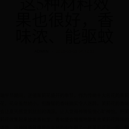
这5种材料效
果也很好，香
味浓、能驱蚊
ADMIN
2026-03-03 04:12:33
端午节期间，正值茉莉花盛开的季节，作为传统十大名花的茉莉
花，花朵虽然娇小，但馥郁的香味确实令人迷醉。茉莉花的香味
会让夏天感觉到丝丝的清凉。让人觉得神情愉悦心旷神怡。把茉
莉花收集起来放进香包里，香包便会慢慢地散发出茉莉花阵阵的
清香。这种味道就像是在炎热的中午喝了一杯茉莉花茶一般。酷